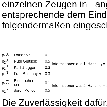
einzelnen Zeugen in La
entsprechende dem Eindr
folgendermaßen eingesch
(1)
Lothar S.:
0.1
p
:
1
(1)
Rudi Grutsch:
0.5
p
:
2
Informationen aus 1. Hand: k
= 
1
(1)
Karl Brugger:
0.3
p
:
3
(1)
Frau Brielmayer:
0.3
p
:
4
Eisenbahner-
(2)
0.1
p
:
1
Frau:
Informationen aus 2. Hand: k
= 
2
(2)
deren Kollegin:
0.5
p
:
2
Die Zuverlässigkeit dafür,